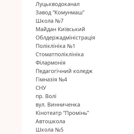
Луцькводоканал
Завод “Комунмаш”
Школа №7
Майдан Київський
Облдержадміністрація
Поліклініка №1
Стоматполіклініка
Філармонія
Педагогічний коледж
Гімназія №4
СНУ
пр. Волі
вул. Винниченка
Кінотеатр “Промінь”
Автошкола
Школа №5