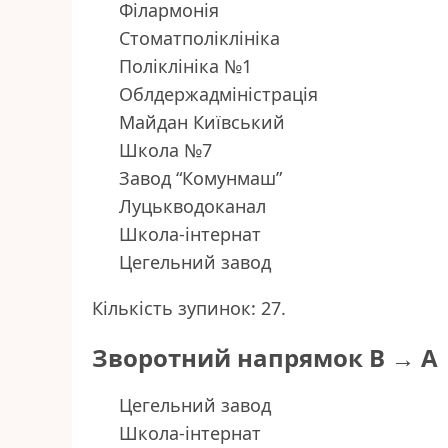
Філармонія
Стоматполіклініка
Поліклініка №1
Облдержадміністрація
Майдан Київський
Школа №7
Завод “Комунмаш”
Луцькводоканал
Школа-інтернат
Цегельний завод
Кількість зупинок: 27.
Зворотний напрямок B → A
Цегельний завод
Школа-інтернат