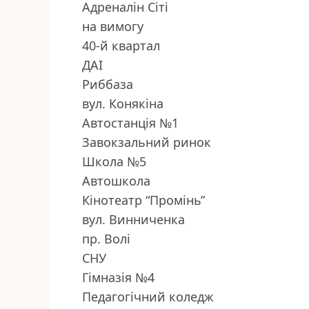
Адреналін Сіті
на вимогу
40-й квартал
ДАІ
Риббаза
вул. Конякіна
Автостанція №1
Завокзальний ринок
Школа №5
Автошкола
Кінотеатр “Промінь”
вул. Винниченка
пр. Волі
СНУ
Гімназія №4
Педагогічний коледж