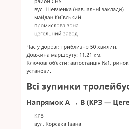
район СНУ
вул. Шевченка (навчальні заклади)
майдан Київський
промислова зона
цегельний завод
Час у дорозі: приблизно 50 хвилин.
Довжина маршруту: 11,21 км.
Ключові об’єкти: автостанція №1, ринок,
установи.
Всі зупинки тролейбу
Напрямок А → B (КРЗ — Цег
КРЗ
вул. Корсака Івана