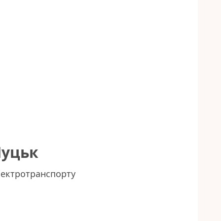
Луцьк
лектротранспорту