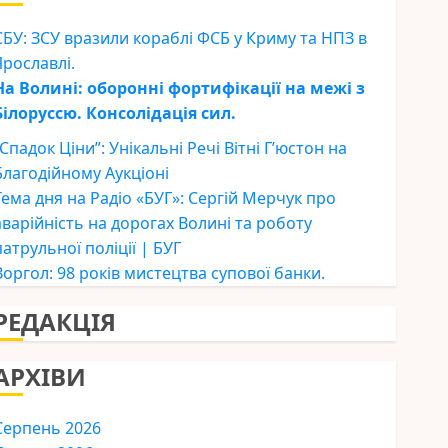
СБУ: ЗСУ вразили кораблі ФСБ у Криму та НПЗ в
Ярославлі.
На Волині: оборонні фортифікації на межі з
Білоруссю. Консолідація сил.
“Спадок Ціни”: Унікальні Речі Вітні Г’юстон на
Благодійному Аукціоні
Тема дня на Радіо «БУГ»: Сергій Мерчук про
аварійність на дорогах Волині та роботу
патрульної поліції | БУГ
Воргол: 98 років мистецтва супової банки.
РЕДАКЦІЯ
АРХІВИ
Серпень 2026