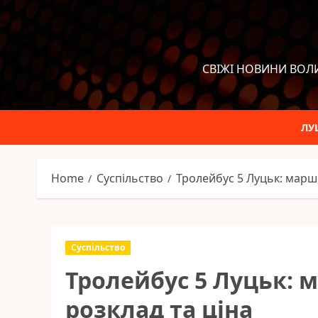
Skip
to
content
СВІЖІ НОВИНИ ВОЛИ
ЛУ
Home
Суспільство
Тролейбус 5 Луцьк: маршр
Суспільство
Тролейбус 5 Луцьк: 
розклад та ціна