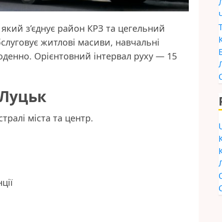
який з’єднує район КРЗ та цегельний
бслуговує житлові масиви, навчальні
оденно. Орієнтовний інтервал руху — 15
 Луцьк
тралі міста та центр.
ції